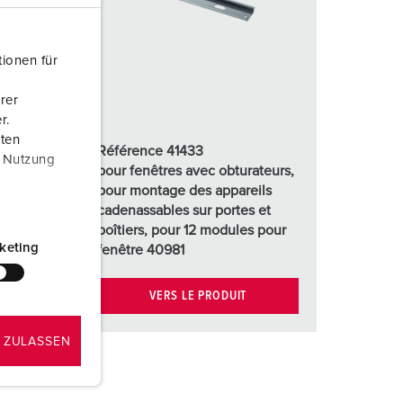
ervice incendie et protection contre les catastrophes
our conteneurs frigorifiques
ionen für
our campings
rer
r.
M selon norme du matériel militaire
aten
Référence 41433
r Nutzung
onnectique pour l‘événementiel
eurs,
pour fenêtres avec obturateurs,
s
pour montage des appareils
t
cadenassables sur portes et
our
boîtiers, pour 12 modules pour
keting
fenêtre 40981
VERS LE PRODUIT
 ZULASSEN