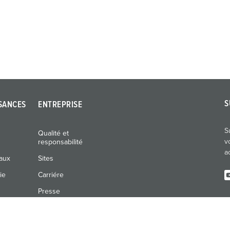
S
SANCES
ENTREPRISE
S
Qualité et
v
responsabilité
a
naux
Sites
ie
Carriére
Presse
Expositions