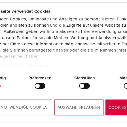
Dispositifs de connexion selon standards internationaux
S
seite verwendet Cookies
Transmission de données / réseautique
P
den Cookies, um Inhalte und Anzeigen zu personalisieren, Funkt
dien anbieten zu können und die Zugriffe auf unsere Website zu
Produits avec extension et produits complémentaires
P
en. Außerdem geben wir Informationen zu Ihrer Verwendung unse
 unsere Partner für soziale Medien, Werbung und Analysen weite
Produits complémentaires
T
tner führen diese Informationen möglicherweise mit weiteren D
rence 41431
Référence 41432
die Sie ihnen bereitgestellt haben oder die sie im Rahmen Ihre
C
fenêtres avec obturateurs,
pour fenêtres avec obturat
te gesammelt haben.
 montage des appareils
pour montage des appareil
tzerklärung
Impressum
assables sur portes et
cadenassables sur portes e
ers, pour 6 modules pour
boîtiers, pour 8 modules p
dig
Präferenzen
Statistiken
Mar
tre 40986
fenêtre 40979
VERS LE PRODUIT
VERS LE PRODUIT
 NOTWENDIGE COOKIES
AUSWAHL ERLAUBEN
COOKIES