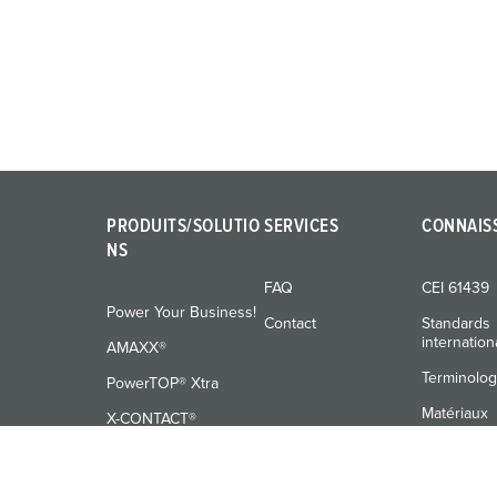
u
n
g
s
a
u
s
w
PRODUITS/SOLUTIO
SERVICES
CONNAIS
a
NS
h
l
FAQ
CEI 61439
Power Your Business!
Contact
Standards
internatio
AMAXX®
Terminolog
PowerTOP® Xtra
Matériaux
X-CONTACT®
Formation