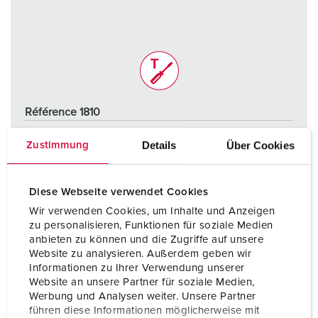
Référence 1810
Indice de protection
IP67
Details
Über Cookies
Zustimmung
Ampère
32 A
Pôles
3 p
Diese Webseite verwendet Cookies
Wir verwenden Cookies, um Inhalte und Anzeigen
Volt
230 V
zu personalisieren, Funktionen für soziale Medien
anbieten zu können und die Zugriffe auf unsere
Technique de raccordement
sans vis - TwinCONTACT
Website zu analysieren. Außerdem geben wir
Informationen zu Ihrer Verwendung unserer
Website an unsere Partner für soziale Medien,
VERS LE PRODUIT
Werbung und Analysen weiter. Unsere Partner
führen diese Informationen möglicherweise mit