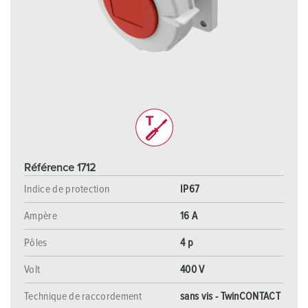
Référence 1712
Indice de protection
IP67
Ampère
16 A
Pôles
4 p
Volt
400 V
Technique de raccordement
sans vis - TwinCONTACT