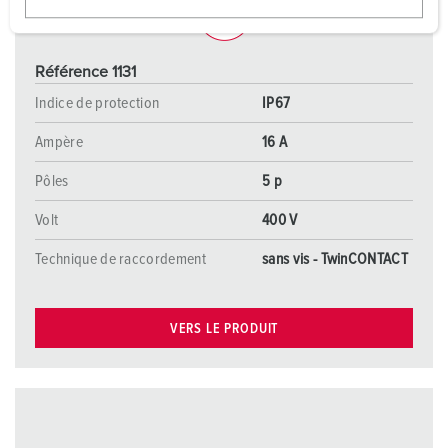
w
a
h
Référence 1131
l
Indice de protection
IP67
Ampère
16 A
Pôles
5 p
Volt
400 V
Technique de raccordement
sans vis - TwinCONTACT
VERS LE PRODUIT